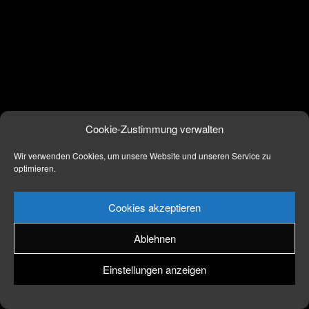
News
Kontakt
Cookie-Zustimmung verwalten
Wir verwenden Cookies, um unsere Website und unseren Service zu
optimieren.
Cookies akzeptieren
Ablehnen
100
Kunde
Einstellungen anzeigen